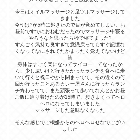
?
今日はオイルマッサージと足ツボマッサージして
きました
今朝は?が5時に起きたので目が覚めてしまい、お
昼前ですでにおねむだったのでマッサージ中寝る
やろうなと思ったら秒で寝てました?
すんごく気持ち良すぎて意識戻ってもすぐ記憶な
くなってなにされてたかまったく覚えてないけど
笑
身体はすごく楽になってサイコー！てなったか
ら、少し遠いけど行きたかったランチを食べに歩
いて行くと祝日やから閉まってて、その近くの何
回か行ったことあるカレー屋さんに行ったらラン
チ終わってて、また頑張って歩いてなんとかお昼
ご飯に辿り着けたのが15時で、歩きまくってヘロ
ヘロになってしまいました
マッサージした意味なくなった
そんな感じでご機嫌からのヘロヘロせなでござい
ました