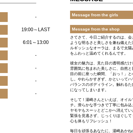
Message from the girls
-
Message from the shop
19:00～LAST
さてさて、今日ご紹介するのは、会
6:01～13:00
ような明るさと美しさを兼ね備えた
ルギッシュなオーラは、まるで太陽
をふわっと温めてくれるんです。
-
彼女の魅力は、見た目の透明感だけ
-
雰囲気に包まれた美しさに、自然と
目の前に座った瞬間、「おっ！」と
し。やわらかすぎず、かといってハ
-
バランスのボディライン。触れるた
になってしまいます。
-
そして！湯崎さんといえば、オイル
チ。滑らかな手つきで丁寧に包み込
ヤモヤもスーッとどこかへ消えてい
緊張を見逃さず、じっくりほぐして
心も体もリフレッシュ！
毎日を頑張るあなたに、湯崎あかね