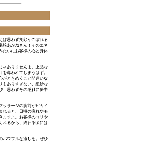
えば思わず笑顔がこぼれる
湯崎あかねさん！そのエネ
みたいにお客様の心と身体
じゃありませんよ。上品な
目を奪われてしまうはず。
心がときめくこと間違いな
リもありすぎない、絶妙な
び、思わずその感触に夢中
マッサージの腕前がピカイ
まれると、日頃の疲れやモ
きますよ。お客様のコリや
くれるから、終わる頃には
のパワフルな癒しを。ぜひ