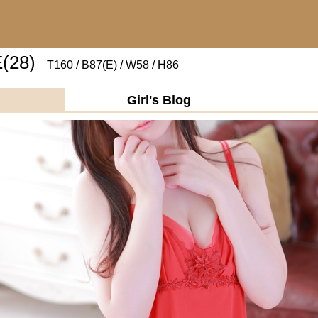
(28)
T160 / B87(E) / W58 / H86
Girl's Blog