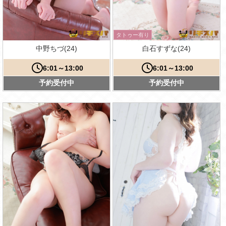
タトゥー有り
中野ちづ(24)
白石すずな(24)
6:01～13:00
6:01～13:00
予約受付中
予約受付中