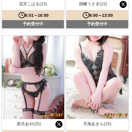
花宮こはる(23)
因幡うさぎ(22)
6:01～16:00
8:00～13:00
予約受付中
予約受付中
那月あや(25)
天海あきら(25)