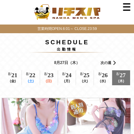
営業時間OPEN.6:01～ CLOSE.23:59
SCHEDULE
出勤情報
8月27日（木）
次の週
8/
21
8/
22
8/
23
8/
24
8/
25
8/
26
8/
27
(金)
(土)
(日)
(月)
(火)
(水)
(木)